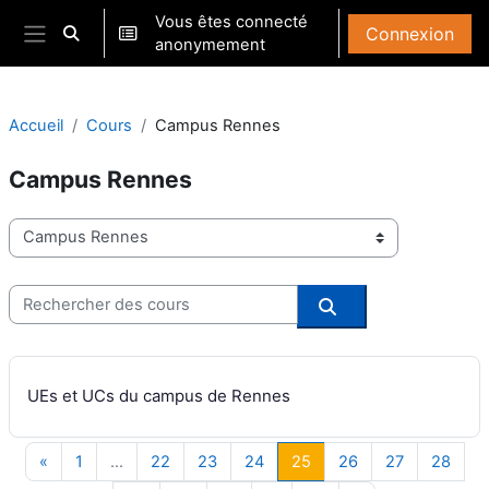
Passer au contenu principal
Vous êtes connecté
Connexion
Activer/désactiver la saisie de recherche
anonymement
Panneau latéral
Accueil
Cours
Campus Rennes
Campus Rennes
Catégories de cours
Rechercher des cours
Rechercher des co
UEs et UCs du campus de Rennes
Page précédente
Page 1
Page 22
Page 23
Page 24
Page 25
Page 26
Page 27
Page
«
1
…
22
23
24
25
26
27
28