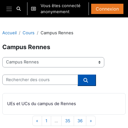
Passer au contenu principal
Vous êtes connecté
Connexion
Activer/désactiver la saisie de recherche
anonymement
Panneau latéral
Accueil
Cours
Campus Rennes
Campus Rennes
Catégories de cours
Rechercher des cours
Rechercher des co
UEs et UCs du campus de Rennes
Page précédente
Page 1
Page 35
Page 36
Page suivante
«
1
…
35
36
»