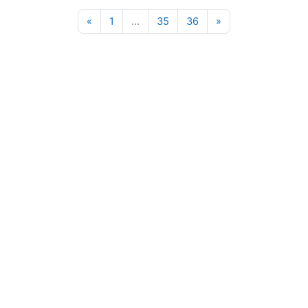
Page précédente
Page 1
Page 35
Page 36
Page suivante
«
1
…
35
36
»