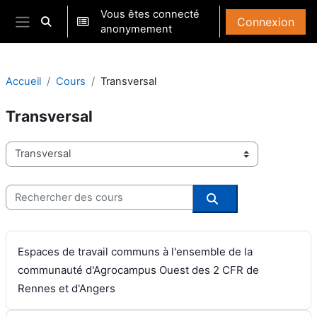
Passer au contenu principal
Vous êtes connecté
Connexion
Activer/désactiver la saisie de recherche
anonymement
Panneau latéral
Accueil
Cours
Transversal
Transversal
Catégories de cours
Rechercher des cours
Rechercher des co
Espaces de travail communs à l'ensemble de la
communauté d'Agrocampus Ouest des 2 CFR de
Rennes et d'Angers