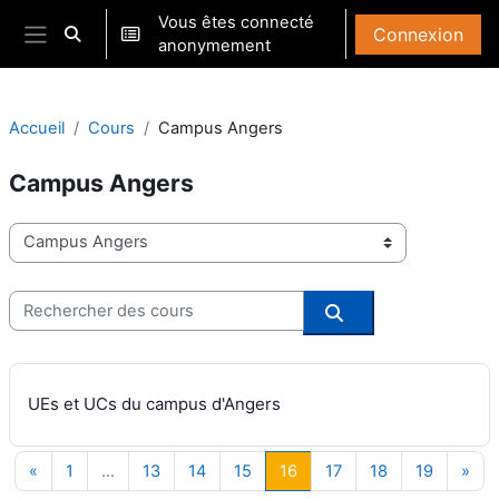
Passer au contenu principal
Vous êtes connecté
Connexion
Activer/désactiver la saisie de recherche
anonymement
Panneau latéral
Accueil
Cours
Campus Angers
Campus Angers
Catégories de cours
Rechercher des cours
Rechercher des co
UEs et UCs du campus d'Angers
Page précédente
Page 1
Page 13
Page 14
Page 15
Page 16
Page 17
Page 18
Page 19
Pag
«
1
…
13
14
15
16
17
18
19
»