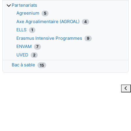
Partenariats
Agreenium
5
Axe Agroalimentaire (AGROAL)
4
ELLS
1
Erasmus Intensive Programmes
9
ENVAM
7
UVED
2
Bac à sable
15
Ouvr