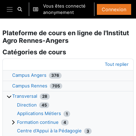
Passer au contenu principal
Vous êtes connecté
Connexion
Activer/désactiver la saisie de recherche
anonymement
Panneau latéral
Plateforme de cours en ligne de l'Institut
Agro Rennes-Angers
Catégories de cours
Tout replier
Campus Angers
376
Campus Rennes
705
Transversal
28
Direction
45
Applications Métiers
1
Formation continue
4
Centre d'Appui à la Pédagogie
3