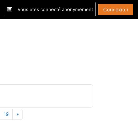
Vous êtes connecté anonymement
Connexion
ver/désactiver la saisie de recherche
er des cours
5
Page 19
Page suivante
19
»