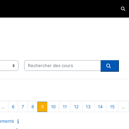
Acti
Rechercher des cours
Recherch
récédente
ge 1
Page 6
Page 7
Page 8
Page 9
Page 10
Page 11
Page 12
Page 13
Page 14
Page 1
…
6
7
8
9
10
11
12
13
14
15
…
nements