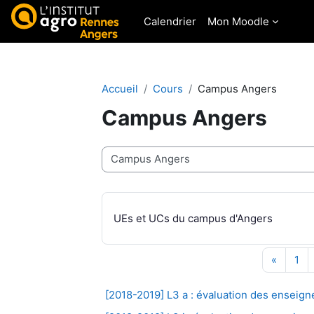
Passer au contenu principal
Calendrier
Mon Moodle
Accueil
Cours
Campus Angers
Campus Angers
Catégories de cours
UEs et UCs du campus d'Angers
Page p
Pa
«
1
[2018-2019] L3 a : évaluation des enseig