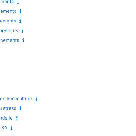
nements
gnements
gnements
ignements
ignements
 en horticulture
u stress
ntielle
 L3A