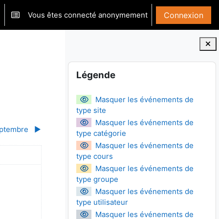
Vous êtes connecté anonymement
Connexion
ver/désactiver la saisie de recherche
Blocs
Passer Légende
Légende
Masquer les événements de
type site
Masquer les événements de
ptembre
▶︎
type catégorie
Masquer les événements de
anche
type cours
Masquer les événements de
di 1 août
 événement, dimanche 2 août
type groupe
Masquer les événements de
type utilisateur
Masquer les événements de