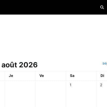
Acti
août 2026
se
Jeudi
Vendredi
Samedi
Dim
Je
Ve
Sa
Di
Aucun événement, same
Aucun
1
2