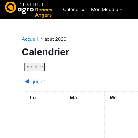
Passer au contenu principal
Calendrier
Mon Moodle
Accueil
août 2026
Calendrier
mois
◀︎
juillet
Lundi
Mardi
Mercredi
Lu
Ma
Me