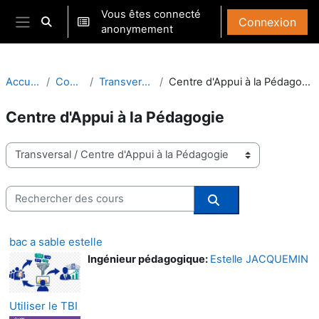
Passer au contenu principal
Vous êtes connecté
Connexion
Activer/désactiver la saisie de recherche
anonymement
Panneau latéral
Accueil
Cours
Transversal
Centre d'Appui à la Pédagogie
Centre d'Appui à la Pédagogie
Catégories de cours
Rechercher des cours
Rechercher des co
bac a sable estelle
Ingénieur pédagogique:
Estelle JACQUEMIN
Utiliser le TBI