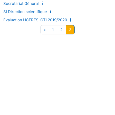
Secrétariat Général
SI Direction scientifique
Evaluation HCERES-CTI 2019/2020
Page précédente
Page 1
Page 2
Page 3
«
1
2
3