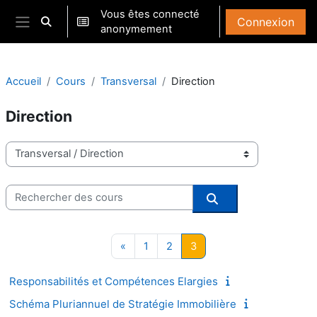
Passer au contenu principal
Vous êtes connecté
Connexion
Activer/désactiver la saisie de recherche
anonymement
Panneau latéral
Accueil
Cours
Transversal
Direction
Direction
Catégories de cours
Rechercher des cours
Rechercher des co
Page précédente
Page 1
Page 2
Page 3
«
1
2
3
Responsabilités et Compétences Elargies
Schéma Pluriannuel de Stratégie Immobilière