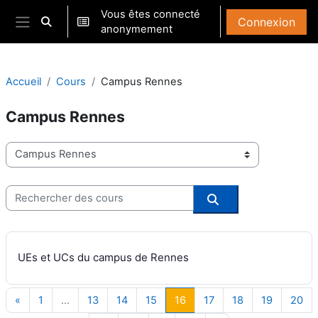
Passer au contenu principal
Vous êtes connecté
Connexion
Activer/désactiver la saisie de recherche
anonymement
Panneau latéral
Accueil
Cours
Campus Rennes
Campus Rennes
Catégories de cours
Rechercher des cours
Rechercher des co
UEs et UCs du campus de Rennes
Page précédente
Page 1
Page 13
Page 14
Page 15
Page 16
Page 17
Page 18
Page 19
Pa
«
1
…
13
14
15
16
17
18
19
20