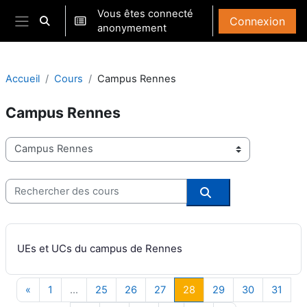
Passer au contenu principal
Vous êtes connecté
Connexion
Activer/désactiver la saisie de recherche
anonymement
Panneau latéral
Accueil
Cours
Campus Rennes
Campus Rennes
Catégories de cours
Rechercher des cours
Rechercher des co
UEs et UCs du campus de Rennes
Page précédente
Page 1
Page 25
Page 26
Page 27
Page 28
Page 29
Page 30
Page
«
1
…
25
26
27
28
29
30
31