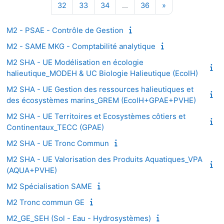
Page 32
Page 33
Page 34
Page 36
Page suivante
32
33
34
…
36
»
M2 - PSAE - Contrôle de Gestion
M2 - SAME MKG - Comptabilité analytique
M2 SHA - UE Modélisation en écologie
halieutique_MODEH & UC Biologie Halieutique (EcolH)
M2 SHA - UE Gestion des ressources halieutiques et
des écosystèmes marins_GREM (EcolH+GPAE+PVHE)
M2 SHA - UE Territoires et Ecosystèmes côtiers et
Continentaux_TECC (GPAE)
M2 SHA - UE Tronc Commun
M2 SHA - UE Valorisation des Produits Aquatiques_VPA
(AQUA+PVHE)
M2 Spécialisation SAME
M2 Tronc commun GE
M2_GE_SEH (Sol - Eau - Hydrosystèmes)