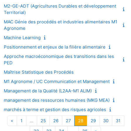
M2-GE-ADT (Agricultures Durables et développement
Territorial)
MAC Génie des procédés et industries alimentaires M1
Agronome
Machine Learning
Positionnement et enjeux de la filière alimentaire
Approche macroéconomique des transitions dans les
PED
Maîtrise Statistique des Procédés
M1 Agronome / UC Communication et Management
Management de la Qualité (L2AA-M1 ALIM)
management des ressources humaines (MKG MEA)
marchés à terme et gestion des risques agricoles
Page précédente
Page 1
Page 25
Page 26
Page 27
Page 28
Page 29
Page 30
Page
«
1
…
25
26
27
28
29
30
31
Page 32
Page 33
Page 34
Page 36
Page suivante