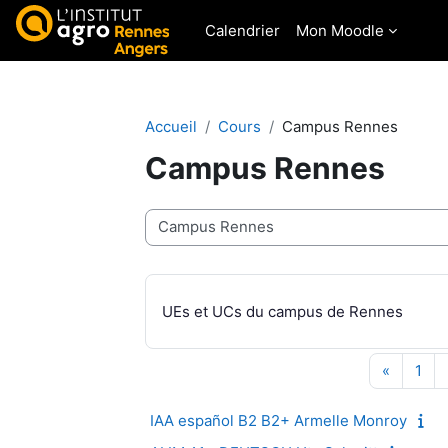
Passer au contenu principal
Calendrier
Mon Moodle
Accueil
Cours
Campus Rennes
Campus Rennes
Catégories de cours
UEs et UCs du campus de Rennes
Page pr
Pag
«
1
IAA español B2 B2+ Armelle Monroy