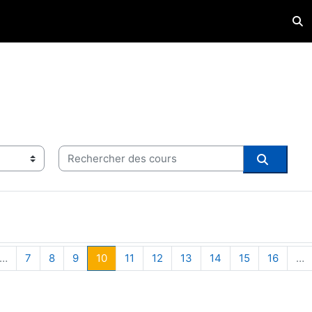
Acti
Rechercher des cours
Recherch
écédente
e 1
Page 7
Page 8
Page 9
Page 10
Page 11
Page 12
Page 13
Page 14
Page 15
Page 1
…
7
8
9
10
11
12
13
14
15
16
…