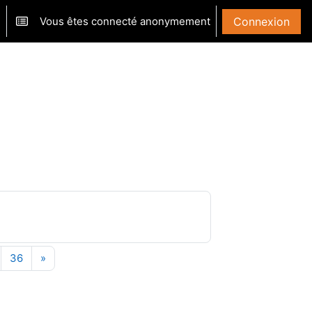
Vous êtes connecté anonymement
Connexion
ver/désactiver la saisie de recherche
er des cours
6
Page 36
Page suivante
36
»