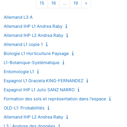
Page 15
Page 16
Page 19
Page suivante
15
16
…
19
»
Allemand L3 A
Allemand IHP L1 Andrea Raby
Allemand IHP L2 Andrea Raby
Allemand L1 copie 1
Biologie L1 Horticulture Paysage
L1-Botanique-Systématique
Entomologie L1
Espagnol L1 Graciela KING-FERNANDEZ
Espagnol IHP L1 Julio SANZ NARRO
Formation des sols et représentation dans l'espace
OLD-L1: Probabilités
Allemand IHP L2 Andrea Raby
L3 : Analyse des données