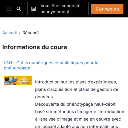
Passer au contenu principal
Vous êtes connecté
Connexion
Activer/désactiver la saisie de recherche
anonymement
Panneau latéral
Accueil
Résumé
Informations du cours
L3H - Outils numériques et statistiques pour le
phénotypage
Introduction sur les plans d’expériences,
plans d’acquisition et plans de gestion de
données
Découverte du phénotypage haut-débit
basé sur méthodes d’imagerie : introduction
à l’analyse d’image et mise en oeuvre avec
un logiciel adapté aux non informaticiens