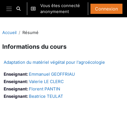
Passer au contenu principal
Vous êtes connecté
Connexion
Activer/désactiver la saisie de recherche
anonymement
Panneau latéral
Accueil
Résumé
Informations du cours
Adaptation du matériel végétal pour l'agroécologie
Enseignant:
Emmanuel GEOFFRIAU
Enseignant:
Valerie LE CLERC
Enseignant:
Florent PANTIN
Enseignant:
Beatrice TEULAT