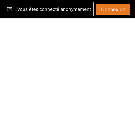
Vous êtes connecté anonymement
Connexion
ver/désactiver la saisie de recherche