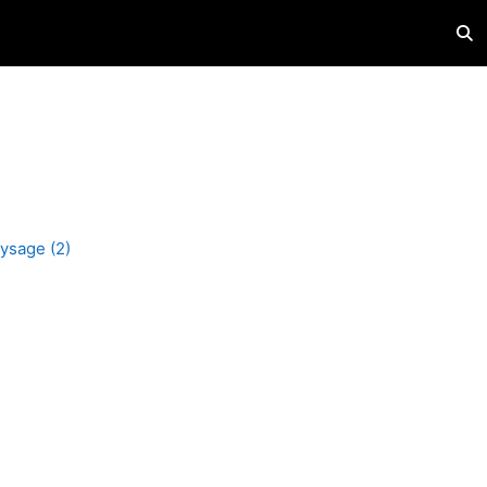
Acti
aysage (2)