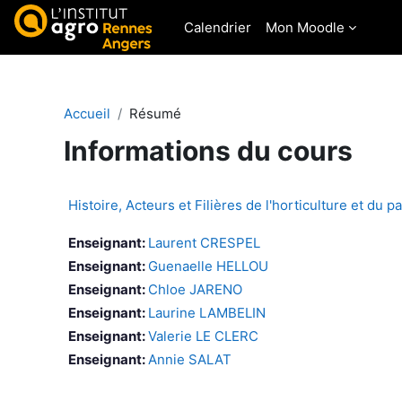
Passer au contenu principal
Calendrier
Mon Moodle
Accueil
Résumé
Informations du cours
Histoire, Acteurs et Filières de l'horticulture et du p
Enseignant:
Laurent CRESPEL
Enseignant:
Guenaelle HELLOU
Enseignant:
Chloe JARENO
Enseignant:
Laurine LAMBELIN
Enseignant:
Valerie LE CLERC
Enseignant:
Annie SALAT