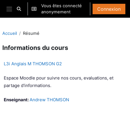
Passer au contenu principal
Vous êtes connecté
Connexion
Activer/désactiver la saisie de recherche
anonymement
Panneau latéral
Accueil
Résumé
Informations du cours
L3i Anglais M THOMSON G2
Espace Moodle pour suivre nos cours, evaluations, et
partage d'informations.
Enseignant:
Andrew THOMSON