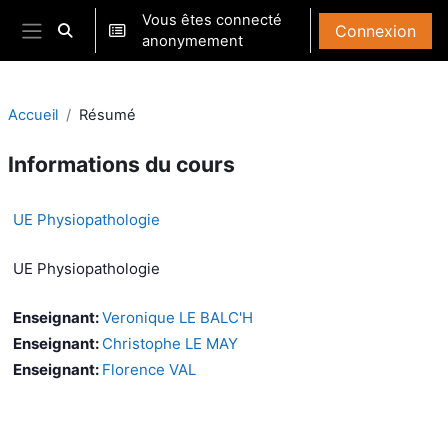
Passer au contenu principal
Vous êtes connecté
Connexion
Activer/désactiver la saisie de recherche
anonymement
Panneau latéral
Accueil
Résumé
Informations du cours
UE Physiopathologie
UE Physiopathologie
Enseignant:
Veronique LE BALC'H
Enseignant:
Christophe LE MAY
Enseignant:
Florence VAL