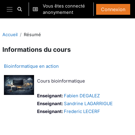
Passer au contenu principal
Vous êtes connecté
Connexion
Activer/désactiver la saisie de recherche
anonymement
Panneau latéral
Accueil
Résumé
Informations du cours
Bioinformatique en action
Cours bioinformatique
Enseignant:
Fabien DEGALEZ
Enseignant:
Sandrine LAGARRIGUE
Enseignant:
Frederic LECERF