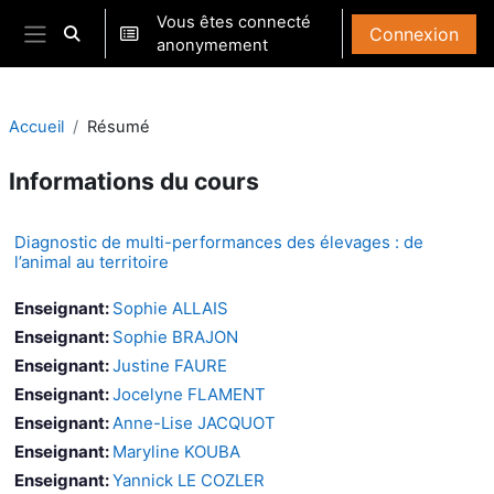
Passer au contenu principal
Vous êtes connecté
Connexion
Activer/désactiver la saisie de recherche
anonymement
Panneau latéral
Accueil
Résumé
Informations du cours
Diagnostic de multi-performances des élevages : de
l’animal au territoire
Enseignant:
Sophie ALLAIS
Enseignant:
Sophie BRAJON
Enseignant:
Justine FAURE
Enseignant:
Jocelyne FLAMENT
Enseignant:
Anne-Lise JACQUOT
Enseignant:
Maryline KOUBA
Enseignant:
Yannick LE COZLER