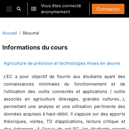
Passer au contenu principal
Vous êtes connecté
Connexion
Activer/désactiver la saisie de recherche
anonymement
Panneau latéral
Accueil
Résumé
Informations du cours
Agriculture de précision et technologies mises en œuvre
L’EC a pour objectif de fournir aux étudiants ayant des
connaissances minimales du fonctionnement et de
l’utilisation des outils connectés et applications / outils
associés en agriculture (élevages, grandes cultures…),
permettant une analyse et une utilisation pertinente des
données acquises à haut-débit. Il s’appuie sur des apports
théoriques, visites, TD d’applications, lecture critique et
des échanges. A l’issue de cet EC, les étudiants seront