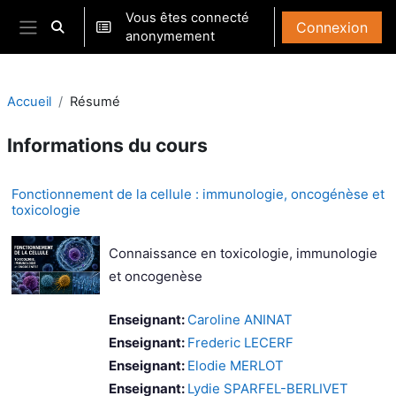
Passer au contenu principal
Vous êtes connecté
Connexion
Activer/désactiver la saisie de recherche
anonymement
Panneau latéral
Accueil
Résumé
Informations du cours
Fonctionnement de la cellule : immunologie, oncogénèse et
toxicologie
Connaissance en toxicologie, immunologie
et oncogenèse
Enseignant:
Caroline ANINAT
Enseignant:
Frederic LECERF
Enseignant:
Elodie MERLOT
Enseignant:
Lydie SPARFEL-BERLIVET