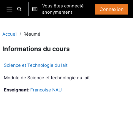
Passer au contenu principal
Vous êtes connecté
Connexion
Activer/désactiver la saisie de recherche
anonymement
Panneau latéral
Accueil
Résumé
Informations du cours
Science et Technologie du lait
Module de Science et technologie du lait
Enseignant:
Francoise NAU