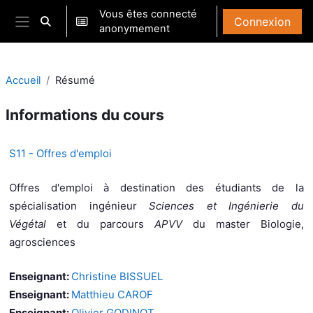
Passer au contenu principal
Vous êtes connecté
Connexion
Activer/désactiver la saisie de recherche
anonymement
Panneau latéral
Accueil
Résumé
Informations du cours
S11 - Offres d'emploi
Offres d'emploi à destination des étudiants de la
spécialisation ingénieur
Sciences et Ingénierie du
Végétal
et du parcours
APVV
du master Biologie,
agrosciences
Enseignant:
Christine BISSUEL
Enseignant:
Matthieu CAROF
Enseignant:
Olivier GODINOT