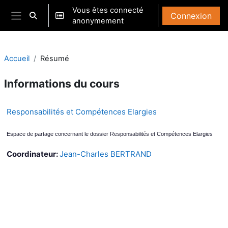
Passer au contenu principal
Vous êtes connecté
Connexion
Activer/désactiver la saisie de recherche
anonymement
Panneau latéral
Accueil
Résumé
Informations du cours
Responsabilités et Compétences Elargies
Espace de partage concernant le dossier Responsabilités et Compétences Elargies
Coordinateur:
Jean-Charles BERTRAND