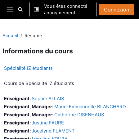
Passer au contenu principal
Vous êtes connecté
Connexion
Activer/désactiver la saisie de recherche
anonymement
Panneau latéral
Accueil
Résumé
Informations du cours
Spécialité IZ étudiants
Cours de Spécialité IZ étudiants
Enseignant:
Sophie ALLAIS
Enseignant, Manager:
Marie-Emmanuelle BLANCHARD
Enseignant, Manager:
Catherine DISENHAUS
Enseignant:
Justine FAURE
Enseignant:
Jocelyne FLAMENT
Enseignant:
Maryline KOUBA