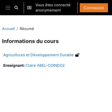
Passer au contenu principal
Vous êtes connecté
Connexion
Activer/désactiver la saisie de recherche
anonymement
Panneau latéral
Accueil
Résumé
Informations du cours
Agricultures et Développement Durable
Enseignant:
Claire ABEL-COINDOZ