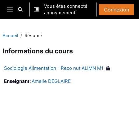
Passer au contenu principal
Vous êtes connecté
Connexion
Activer/désactiver la saisie de recherche
anonymement
Panneau latéral
Accueil
Résumé
Informations du cours
Sociologie Alimentation - Reco nut ALIMN M1
Enseignant:
Amelie DEGLAIRE