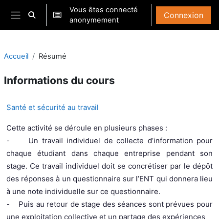
Passer au contenu principal
Vous êtes connecté
Connexion
Activer/désactiver la saisie de recherche
anonymement
Panneau latéral
Accueil
Résumé
Informations du cours
Santé et sécurité au travail
Cette activité se déroule en plusieurs phases :
-
Un travail individuel de collecte d’information
pour
chaque étudiant dans chaque entreprise pendant son
stage. Ce travail individuel doit se concrétiser par le dépôt
des réponses à un questionnaire sur l’ENT qui donnera lieu
à une note individuelle sur ce questionnaire.
-
Puis au retour de stage des séances sont prévues pour
une exploitation collective et un partage des expériences