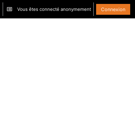
Vous êtes connecté anonymement
Connexion
ver/désactiver la saisie de recherche