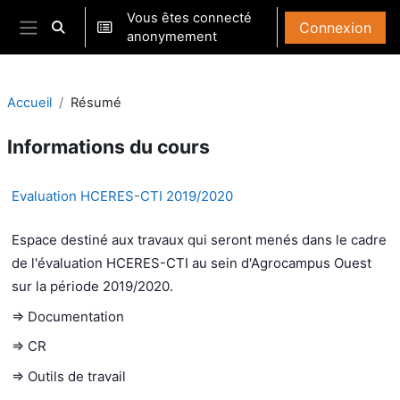
Passer au contenu principal
Vous êtes connecté
Connexion
Activer/désactiver la saisie de recherche
anonymement
Panneau latéral
Accueil
Résumé
Informations du cours
Evaluation HCERES-CTI 2019/2020
Espace destiné aux travaux qui seront menés dans le cadre
de l'évaluation HCERES-CTI au sein d'Agrocampus Ouest
sur la période 2019/2020.
=> Documentation
=> CR
=> Outils de travail