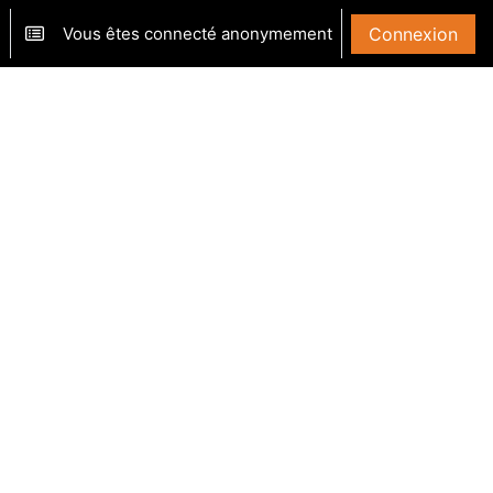
Vous êtes connecté anonymement
Connexion
ver/désactiver la saisie de recherche