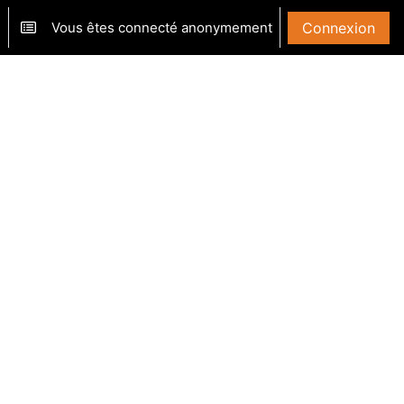
Vous êtes connecté anonymement
Connexion
ver/désactiver la saisie de recherche