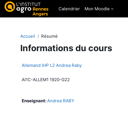
Passer au contenu principal
Calendrier
Mon Moodle
Accueil
Résumé
Informations du cours
Allemand IHP L2 Andrea Raby
AI1C-ALLEM1 1920-G22
Enseignant:
Andrea RABY