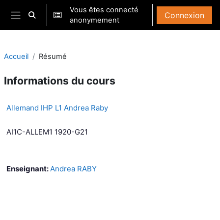
Passer au contenu principal
Vous êtes connecté
Connexion
Activer/désactiver la saisie de recherche
anonymement
Panneau latéral
Accueil
Résumé
Informations du cours
Allemand IHP L1 Andrea Raby
AI1C-ALLEM1 1920-G21
Enseignant:
Andrea RABY