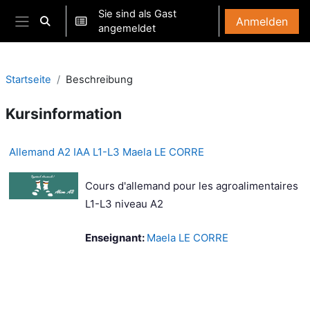
Zum Hauptinhalt
Sie sind als Gast
Anmelden
Sucheingabe umschalten
angemeldet
Website-Übersicht
Startseite
Beschreibung
Kursinformation
Allemand A2 IAA L1-L3 Maela LE CORRE
Cours d'allemand pour les agroalimentaires
L1-L3 niveau A2
Enseignant:
Maela LE CORRE