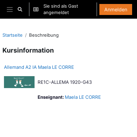
Zum Hauptinhalt
Sie sind als Gast
Anmelden
Sucheingabe umschalten
angemeldet
Website-Übersicht
Startseite
Beschreibung
Kursinformation
Allemand A2 IA Maela LE CORRE
RE1C-ALLEMA 1920-G43
Enseignant:
Maela LE CORRE