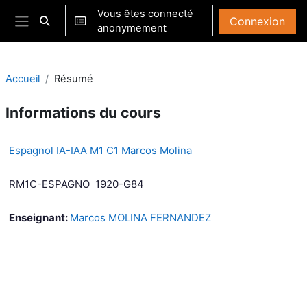
Passer au contenu principal
Vous êtes connecté
Connexion
Activer/désactiver la saisie de recherche
anonymement
Panneau latéral
Accueil
Résumé
Informations du cours
Espagnol IA-IAA M1 C1 Marcos Molina
RM1C-ESPAGNO 1920-G84
Enseignant:
Marcos MOLINA FERNANDEZ