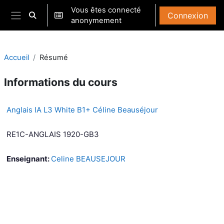
Passer au contenu principal
Vous êtes connecté
Connexion
Activer/désactiver la saisie de recherche
anonymement
Panneau latéral
Accueil
Résumé
Informations du cours
Anglais IA L3 White B1+ Céline Beauséjour
RE1C-ANGLAIS 1920-GB3
Enseignant:
Celine BEAUSEJOUR