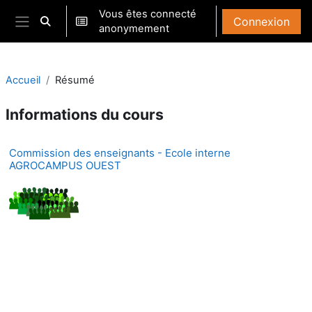
Passer au contenu principal
Vous êtes connecté
Connexion
Activer/désactiver la saisie de recherche
anonymement
Panneau latéral
Accueil
Résumé
Informations du cours
Commission des enseignants - Ecole interne
AGROCAMPUS OUEST