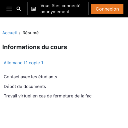
Passer au contenu principal
Vous êtes connecté
Connexion
Activer/désactiver la saisie de recherche
anonymement
Panneau latéral
Accueil
Résumé
Informations du cours
Allemand L1 copie 1
Contact avec les étudiants
Dépôt de documents
Travail virtuel en cas de fermeture de la fac