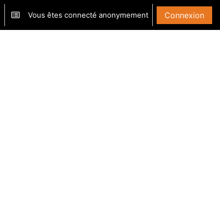
Vous êtes connecté anonymement
Connexion
ver/désactiver la saisie de recherche