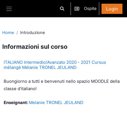
Vai al contenuto principale
Login
Ospite
Attiva/disattiva input di ricerca
Pannello laterale
Home
Introduzione
Informazioni sul corso
ITALIANO Intermedio/Avanzato 2020 - 2021 Cursus
mélangé Mélanie TRONEL JEULAND
Buongiorno a tutti e benvenuti nello spazio MOODLE della
classe d'italiano!
Enseignant:
Melanie TRONEL JEULAND