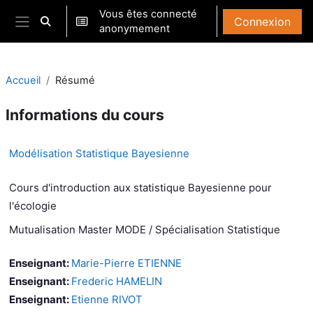
Passer au contenu principal
Vous êtes connecté
Connexion
Activer/désactiver la saisie de recherche
anonymement
Panneau latéral
Accueil
Résumé
Informations du cours
Modélisation Statistique Bayesienne
Cours d'introduction aux statistique Bayesienne pour
l'écologie
Mutualisation Master MODE / Spécialisation Statistique
Enseignant:
Marie-Pierre ETIENNE
Enseignant:
Frederic HAMELIN
Enseignant:
Etienne RIVOT