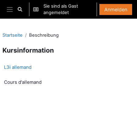
Zum Hauptinhalt
Sie sind als Gast
Anmelden
Sucheingabe umschalten
angemeldet
Website-Übersicht
Startseite
Beschreibung
Kursinformation
L3i allemand
Cours d'allemand