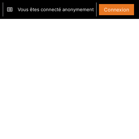
Vous êtes connecté anonymement
Connexion
ver/désactiver la saisie de recherche