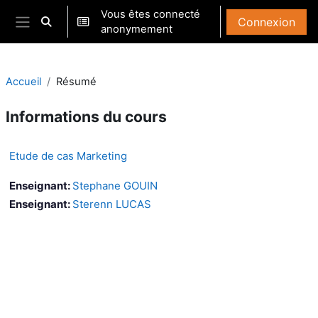
Passer au contenu principal
Vous êtes connecté
Connexion
Activer/désactiver la saisie de recherche
anonymement
Panneau latéral
Accueil
Résumé
Informations du cours
Etude de cas Marketing
Enseignant:
Stephane GOUIN
Enseignant:
Sterenn LUCAS