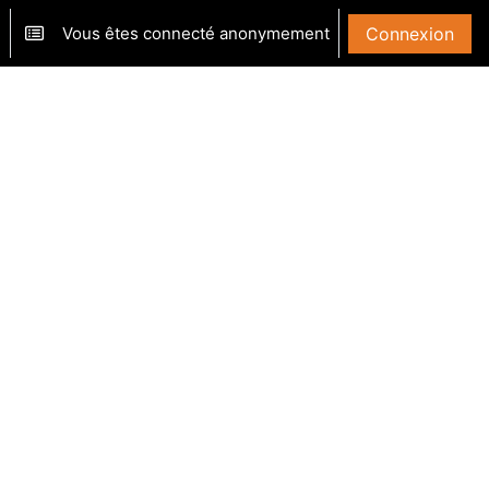
Vous êtes connecté anonymement
Connexion
ver/désactiver la saisie de recherche