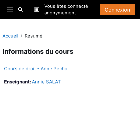
Passer au contenu principal
Vous êtes connecté
Connexion
Activer/désactiver la saisie de recherche
anonymement
Panneau latéral
Accueil
Résumé
Informations du cours
Cours de droit - Anne Pecha
Enseignant:
Annie SALAT