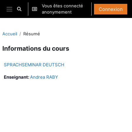
Passer au contenu principal
Vous êtes connecté
Connexion
Activer/désactiver la saisie de recherche
anonymement
Panneau latéral
Accueil
Résumé
Informations du cours
SPRACHSEMINAR DEUTSCH
Enseignant:
Andrea RABY