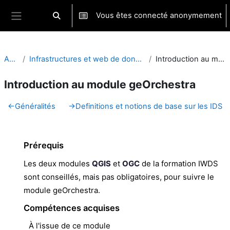
Passer au contenu principal
Vous êtes connecté anonymement
Activer/désactiver la saisie de recherche
Panneau latéral
Accueil
Infrastructures et web de données spatiales : geOrchestra
Introduction au module geOrchestra
Introduction au module geOrchestra
Résumé de section
←
Généralités
→
Definitions et notions de base sur les IDS
Prérequis
Les deux modules
QGIS
et
OGC
de la formation IWDS
sont conseillés, mais pas obligatoires, pour suivre le
module geOrchestra.
Compétences acquises
À l'issue de ce module